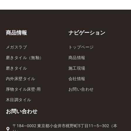
商品情報
ナビゲーション
メガスラブ
トップページ
磨きタイル（無釉）
商品情報
磨きタイル
施工現場
内外床壁タイル
会社情報
厚物タイル床壁·用
お問い合わせ
木目調タイル
お問い合わせ
〒184—0002 東京都小金井市梶野町5丁目11—5—302（本