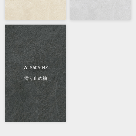
WLS60A04Z
滑り止め釉