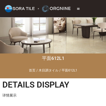
トップページ
商品情報
施工現場
会社情報
お問い合わせ
平面612L1
首页
/
木目調タイル
/ 平面612L1
DETAILS DISPLAY
详情展示