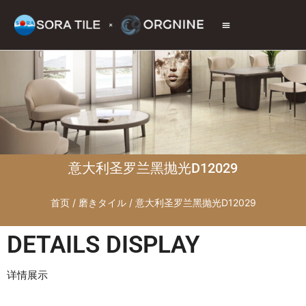
トップページ
商品情報
施工現場
会社情報
お問い合わせ
意大利圣罗兰黑抛光D12029
首页
/
磨きタイル
/ 意大利圣罗兰黑抛光D12029
DETAILS DISPLAY
详情展示