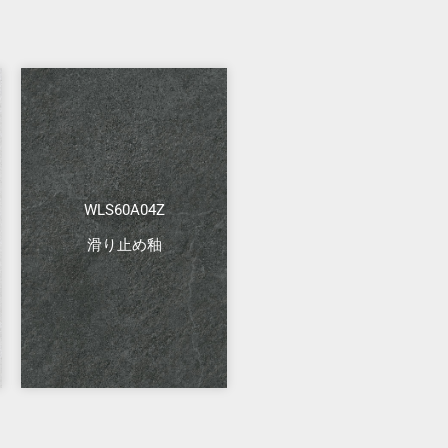
WLS60A04Z
滑り止め釉