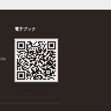
電子ブック
 Chi
soratile.com