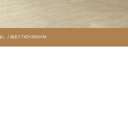
釉）
/ 洞石YTXD126001M