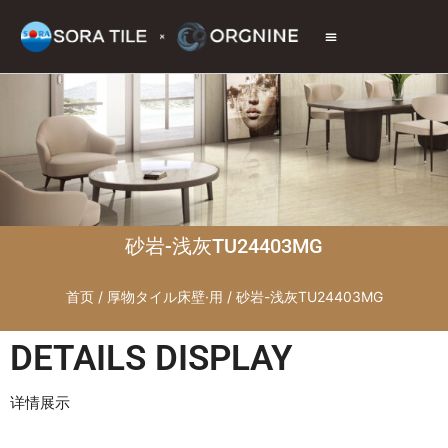
トップページ
商品情報
施工現場
会社情報
お問い合わせ
砂岩-浅灰TU24403MG
首页
/
厚物タイル床壁·用
/ 砂岩-浅灰TU24403MG
DETAILS DISPLAY
详情展示