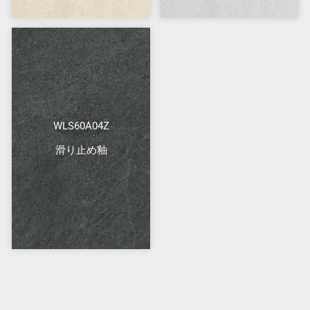
WLS60A04Z
滑り止め釉