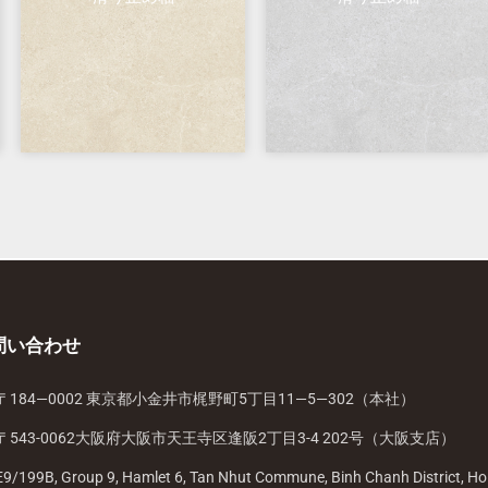
問い合わせ
〒184—0002 東京都小金井市梶野町5丁目11—5—302（本社）
〒543-0062大阪府大阪市天王寺区逢阪2丁目3-4 202号（大阪支店）
E9/199B, Group 9, Hamlet 6, Tan Nhut Commune, Binh Chanh District, Ho