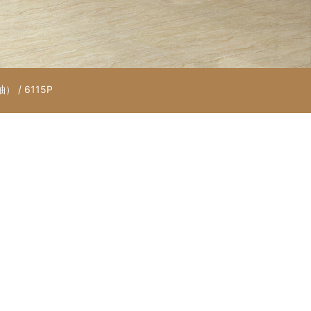
釉）
/ 6115P