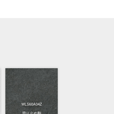
WLS60A04Z
滑り止め釉