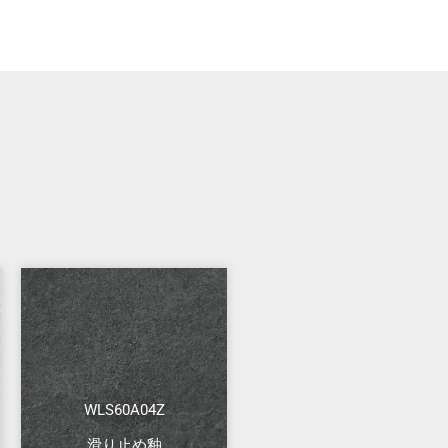
WLS60A04Z
滑り止め釉