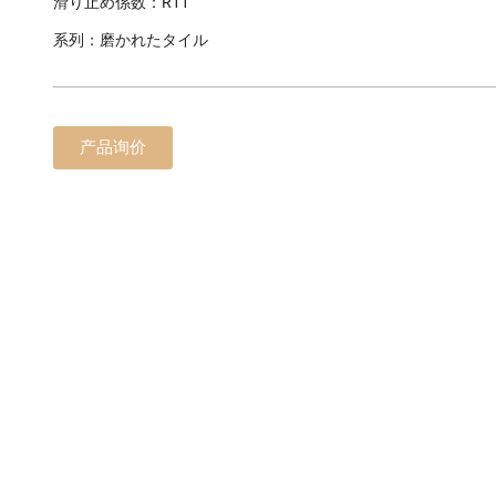
滑り止め係数：R11
系列：磨かれたタイル
产品询价