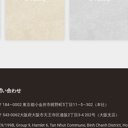
問い合わせ
〒184—0002 東京都小金井市梶野町5丁目11—5—302（本社）
〒543-0062大阪府大阪市天王寺区逢阪2丁目3-4 202号（大阪支店）
E9/199B, Group 9, Hamlet 6, Tan Nhut Commune, Binh Chanh District, Ho