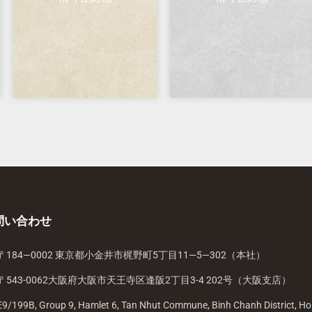
問い合わせ
〒184—0002 東京都小金井市梶野町5丁目11—5—302（本社）
〒543-0062大阪府大阪市天王寺区逢阪2丁目3-4 202号（大阪支店）
E9/199B, Group 9, Hamlet 6, Tan Nhut Commune, Binh Chanh District, Ho