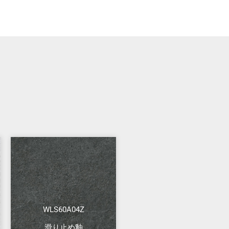
WLS60A04Z
滑り止め釉