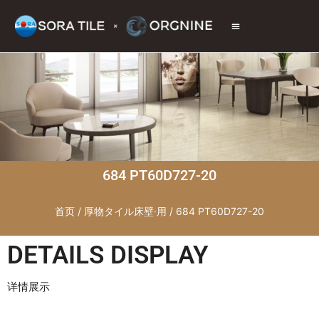
トップページ
商品情報
施工現場
会社情報
お問い合わせ
684 PT60D727-20
首页
/
厚物タイル床壁·用
/ 684 PT60D727-20
DETAILS DISPLAY
详情展示