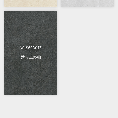
WLS60A04Z
滑り止め釉