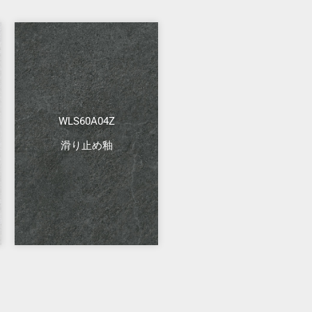
WLS60A04Z
滑り止め釉