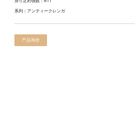
滑り止め係数：R11
系列：アンティークレンガ
产品询价