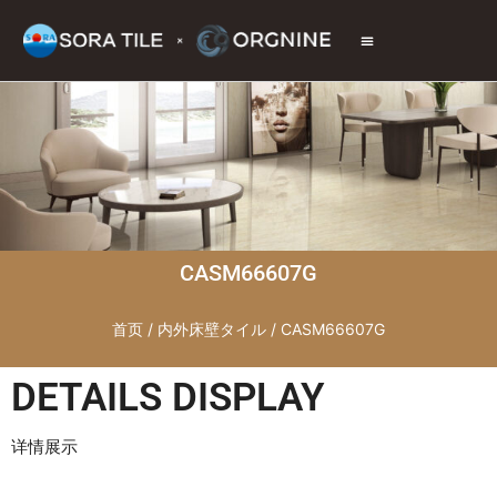
トップページ
商品情報
施工現場
会社情報
お問い合わせ
CASM66607G
首页
/
内外床壁タイル
/ CASM66607G
DETAILS DISPLAY
详情展示