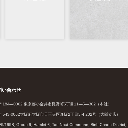
問い合わせ
〒184—0002 東京都小金井市梶野町5丁目11—5—302（本社）
〒543-0062大阪府大阪市天王寺区逢阪2丁目3-4 202号（大阪支店）
E9/199B, Group 9, Hamlet 6, Tan Nhut Commune, Binh Chanh District,