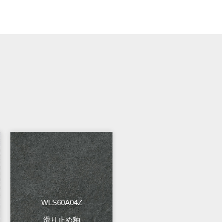
WLS60A04Z
滑り止め釉