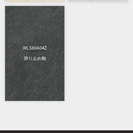
WLS60A04Z
滑り止め釉