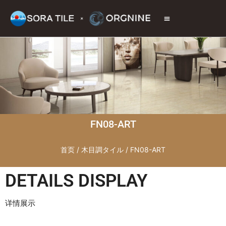
トップページ
商品情報
施工現場
会社情報
お問い合わせ
FN08-ART
首页
/
木目調タイル
/ FN08-ART
DETAILS DISPLAY
详情展示