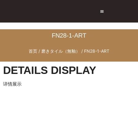
トップページ
商品情報
施工現場
会社情報
お問い合わせ
FN28-1-ART
首页
/
磨きタイル（無釉）
/ FN28-1-ART
DETAILS DISPLAY
详情展示