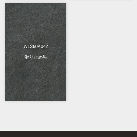
WLS60A04Z
滑り止め釉