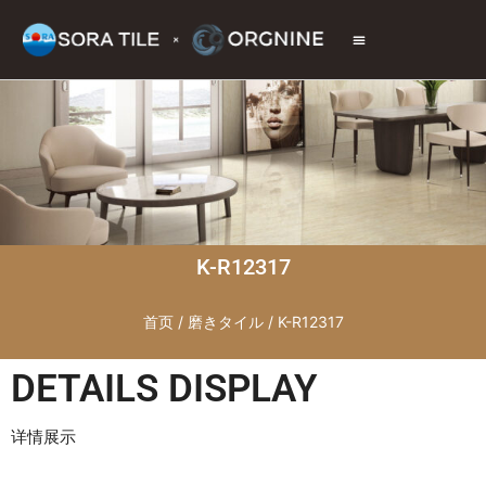
トップページ
商品情報
施工現場
会社情報
お問い合わせ
K-R12317
首页
/
磨きタイル
/ K-R12317
DETAILS DISPLAY
详情展示