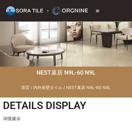
トップページ
商品情報
施工現場
会社情報
お問い合わせ
NEST巢居 N9L-60 N9L
首页
/
内外床壁タイル
/ NEST巢居 N9L-60 N9L
DETAILS DISPLAY
详情展示