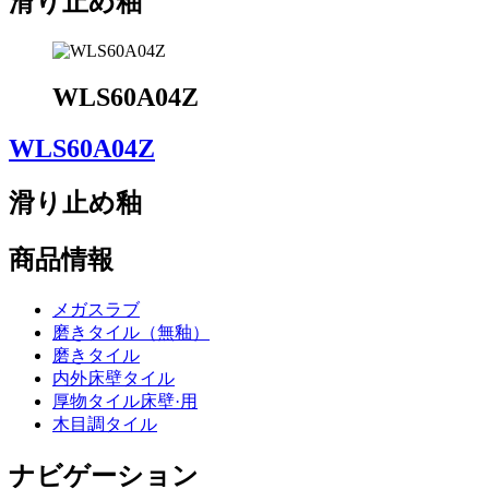
滑り止め釉
WLS60A04Z
WLS60A04Z
滑り止め釉
商品情報
メガスラブ
磨きタイル（無釉）
磨きタイル
内外床壁タイル
厚物タイル床壁·用
木目調タイル
ナビゲーション