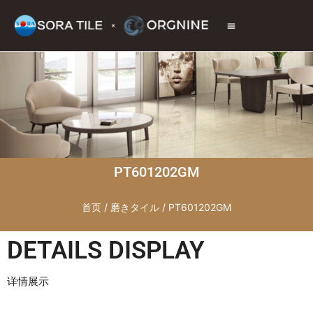
トップページ
商品情報
施工現場
会社情報
お問い合わせ
PT601202GM
首页
/
磨きタイル
/ PT601202GM
DETAILS DISPLAY
详情展示