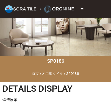
トップページ
商品情報
施工現場
会社情報
お問い合わせ
SP0186
首页
/
木目調タイル
/ SP0186
DETAILS DISPLAY
详情展示