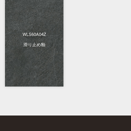
WLS60A04Z
滑り止め釉