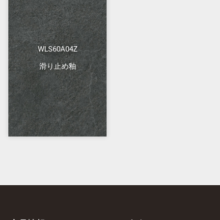
WLS60A04Z
滑り止め釉