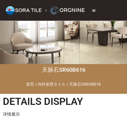
トップページ
商品情報
施工現場
会社情報
お問い合わせ
天脉石SR60B616
首页
/
内外床壁タイル
/ 天脉石SR60B616
DETAILS DISPLAY
详情展示