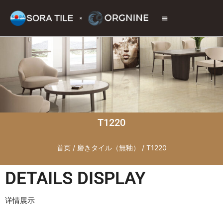
トップページ
商品情報
施工現場
会社情報
お問い合わせ
T1220
首页
/
磨きタイル（無釉）
/ T1220
DETAILS DISPLAY
详情展示