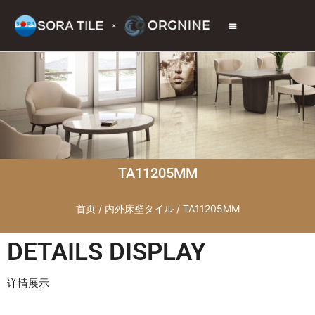
トップページ
商品情報
施工現場
会社情報
お問い合わせ
TA11205MM
首页
/
内外床壁タイル
/ TA11205MM
DETAILS DISPLAY
详情展示