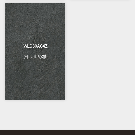
WLS60A04Z
滑り止め釉