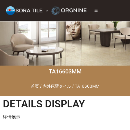
トップページ
商品情報
施工現場
会社情報
お問い合わせ
TA16603MM
首页
/
内外床壁タイル
/ TA16603MM
DETAILS DISPLAY
详情展示