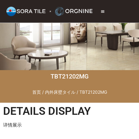
トップページ
商品情報
施工現場
会社情報
お問い合わせ
TBT21202MG
首页
/
内外床壁タイル
/ TBT21202MG
DETAILS DISPLAY
详情展示