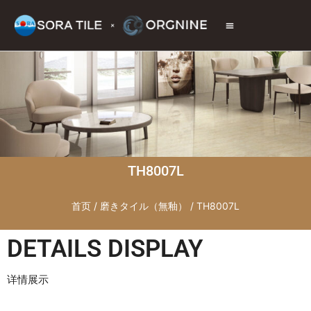
トップページ
商品情報
施工現場
会社情報
お問い合わせ
TH8007L
首页
/
磨きタイル（無釉）
/ TH8007L
DETAILS DISPLAY
详情展示