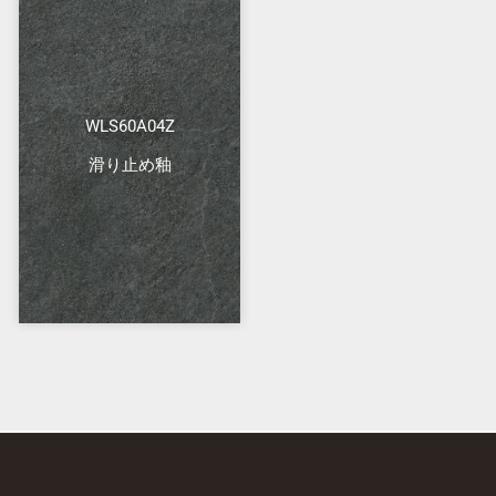
WLS60A04Z
滑り止め釉