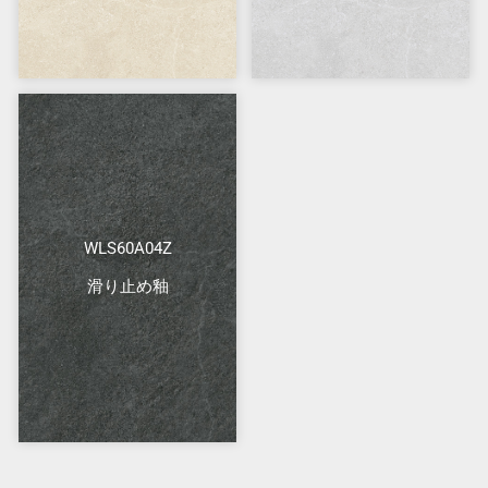
WLS60A04Z
滑り止め釉