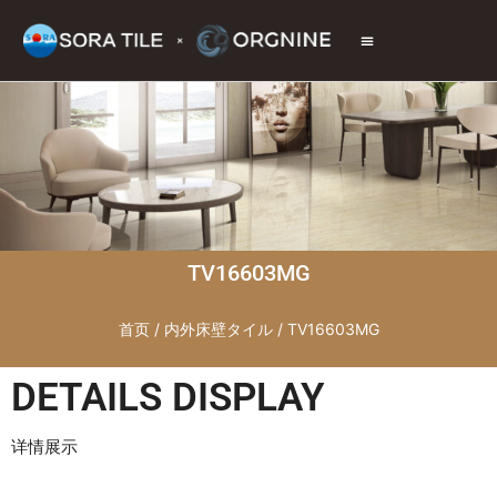
トップページ
商品情報
施工現場
会社情報
お問い合わせ
TV16603MG
首页
/
内外床壁タイル
/ TV16603MG
DETAILS DISPLAY
详情展示