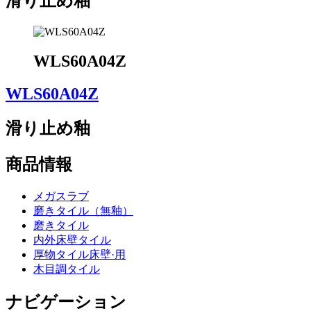
滑り止め釉
WLS60A04Z
WLS60A04Z
滑り止め釉
商品情報
メガスラブ
磨きタイル（無釉）
磨きタイル
内外床壁タイル
厚物タイル床壁·用
木目調タイル
ナビゲーション