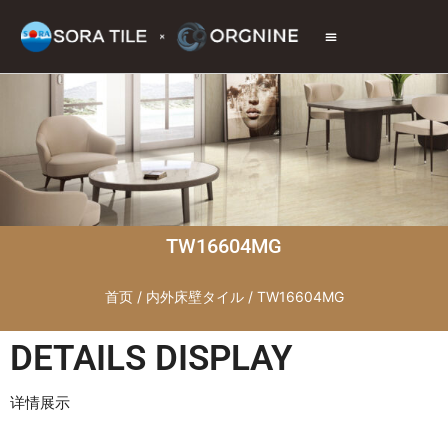
トップページ
商品情報
施工現場
会社情報
お問い合わせ
TW16604MG
首页
/
内外床壁タイル
/ TW16604MG
DETAILS DISPLAY
详情展示