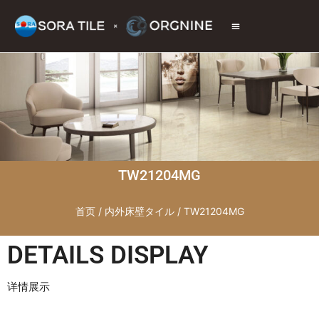
トップページ
商品情報
施工現場
会社情報
お問い合わせ
TW21204MG
首页
/
内外床壁タイル
/ TW21204MG
DETAILS DISPLAY
详情展示