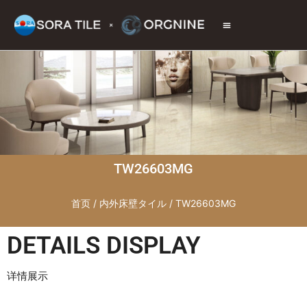
トップページ
商品情報
施工現場
会社情報
お問い合わせ
TW26603MG
首页
/
内外床壁タイル
/ TW26603MG
DETAILS DISPLAY
详情展示