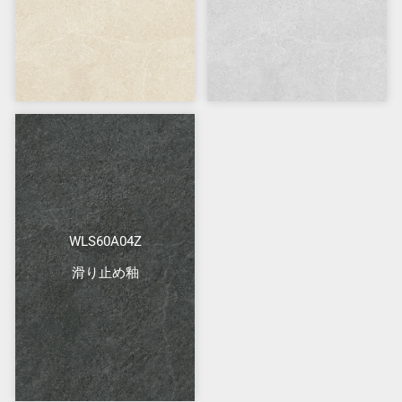
WLS60A04Z
滑り止め釉