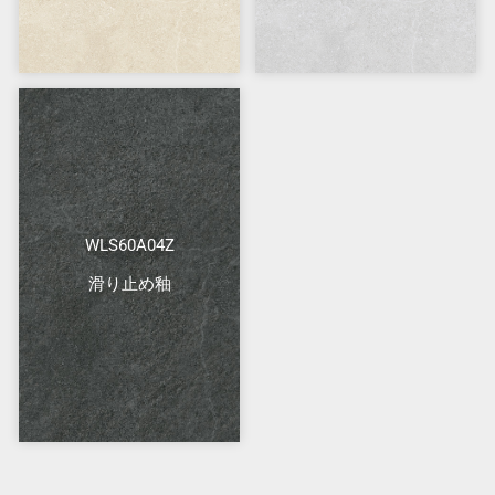
WLS60A04Z
滑り止め釉