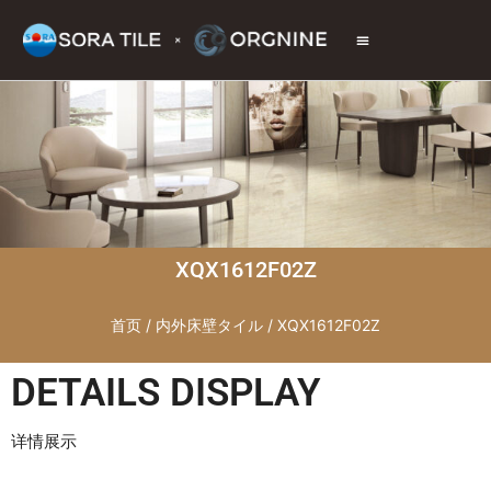
トップページ
商品情報
施工現場
会社情報
お問い合わせ
XQX1612F02Z
首页
/
内外床壁タイル
/ XQX1612F02Z
DETAILS DISPLAY
详情展示