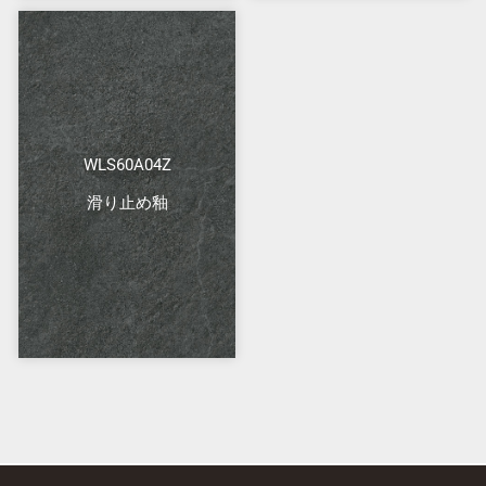
WLS60A04Z
滑り止め釉