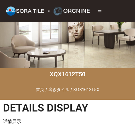
トップページ
商品情報
施工現場
会社情報
お問い合わせ
XQX1612T50
首页
/
磨きタイル
/ XQX1612T50
DETAILS DISPLAY
详情展示