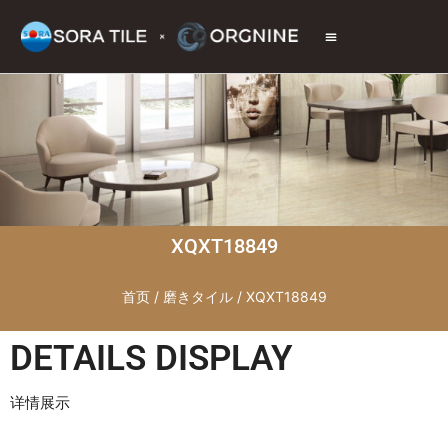
トップページ
商品情報
施工現場
会社情報
お問い合わせ
XQXT18849
首页
/
磨きタイル
/ XQXT18849
DETAILS DISPLAY
详情展示