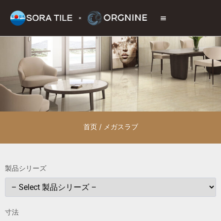
トップページ
商品情報
施工現場
会社情報
お問い合わせ
首页
/ メガスラブ
製品シリーズ
寸法