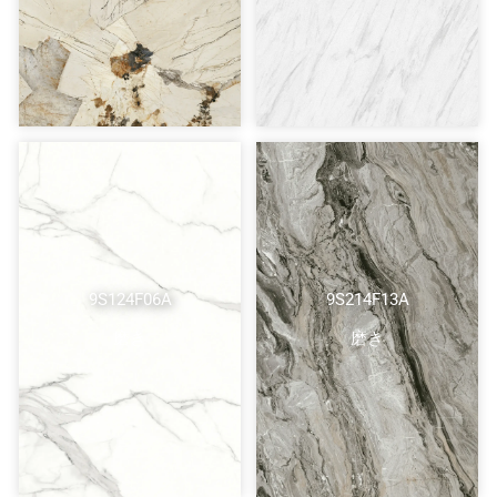
9S124F06A
9S214F13A
磨き
磨き