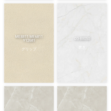
ME8811 ME6811
D3-B8050
Y12681
磨き
グリップ