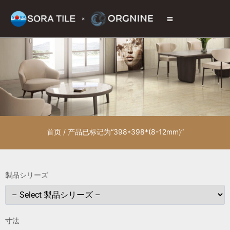
トップページ
商品情報
施工現場
会社情報
お問い合わせ
首页
/ 产品已标记为“398*398*(8-12mm)”
製品シリーズ
寸法