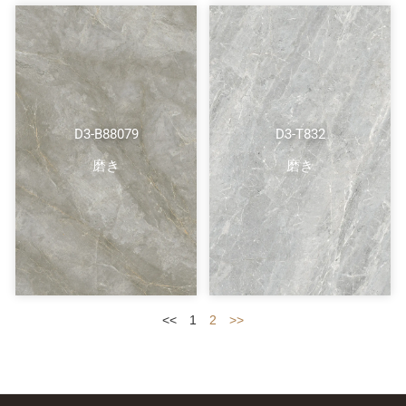
D3-B88079
D3-T832
磨き
磨き
<<
1
2
>>