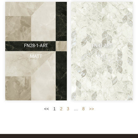
FN28-1-ART
FN47-ART
MATT
MATT
<<
1
2
3
…
8
>>