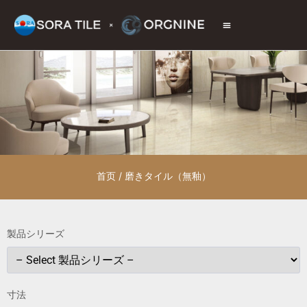
トップページ
商品情報
施工現場
会社情報
お問い合わせ
首页
/ 磨きタイル（無釉）
製品シリーズ
寸法