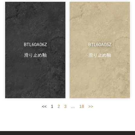
BTL60A06Z
BTL60A05Z
滑り止め釉
滑り止め釉
<<
1
2
3
…
18
>>