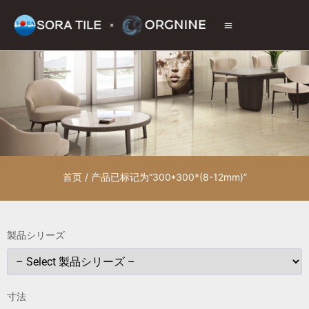
トップページ
商品情報
施工現場
会社情報
お問い合わせ
首页
/ 产品已标记为“300*300*(8-12mm)”
製品シリーズ
寸法